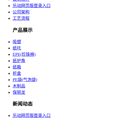
乐动网页版登录入口
公司架构
工艺流程
产品展示
吸塑
纸托
EPE(珍珠棉)
纸护角
纸箱
折盒
PE袋(气泡袋)
木制品
保丽龙
新闻动态
乐动网页版登录入口