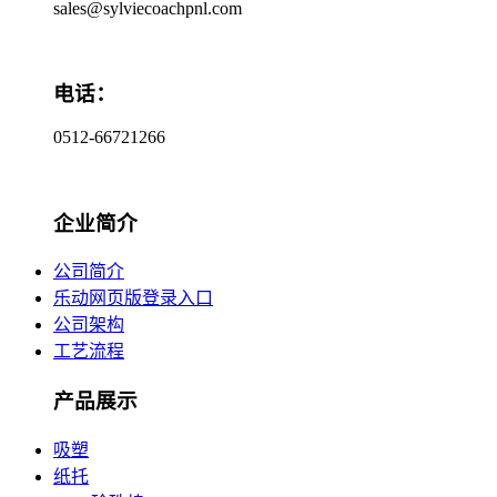
sales@sylviecoachpnl.com
电话：
0512-66721266
企业简介
公司简介
乐动网页版登录入口
公司架构
工艺流程
产品展示
吸塑
纸托